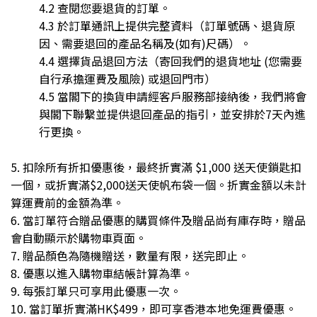
4.2 查閱您要退貨的訂單。
4.3 於訂單通訊上提供完整資料（訂單號碼、退貨原
因、需要退回的產品名稱及(如有)尺碼）。
4.4 選擇貨品退回方法（寄回我們的退貨地址 (您需要
自行承擔運費及風險) 或退回門市）
4.5 當閣下的換貨申請經客戶服務部接納後，我們將會
與閣下聯繫並提供退回產品的指引，並安排於7天內進
行更換。
5. 扣除所有折扣優惠後，最終折實滿 $1,000 送天使鎖匙扣
一個，或折實滿$2,000送天使帆布袋一個。折實金額以未計
算運費前的金額為準。
6. 當訂單符合贈品優惠的購買條件及贈品尚有庫存時，贈品
會自動顯示於購物車頁面。
7. 贈品顏色為隨機贈送，數量有限，送完即止。
8. 優惠以進入購物車結帳計算為準。
9. 每張訂單只可享用此優惠一次。
10. 當訂單折實滿HK$499，即可享香港本地免運費優惠。